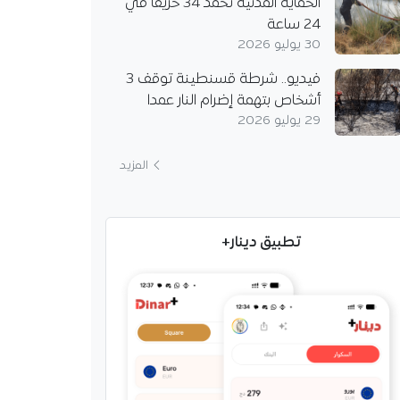
الحماية المدنية تخمد 34 حريقا في
24 ساعة
30 يوليو 2026
فيديو.. شرطة قسنطينة توقف 3
أشخاص بتهمة إضرام النار عمدا
29 يوليو 2026
المزيد
تطبيق دينار+
 تحقق فائضا في القمح
وتواصل استيراد القمح
الجزائر تشتري نحو 720 ألف طن
مح اللين في مناقصة