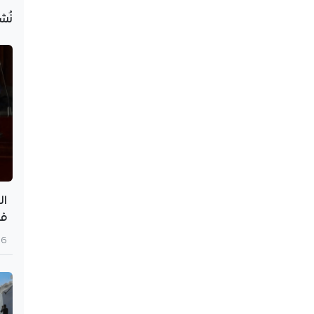
نُش
ال
في
6 أغسطس 2026