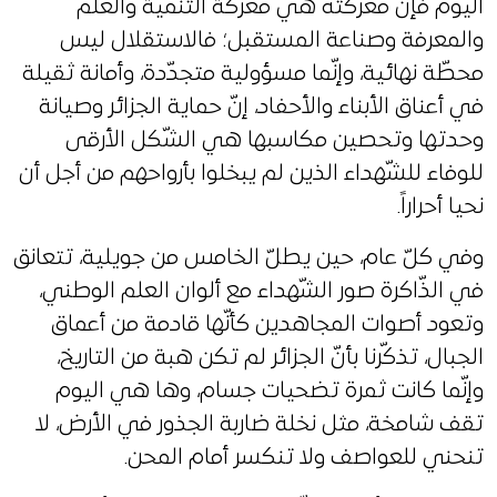
اليوم فإنّ معركته هي معركة التّنمية والعلم
والمعرفة وصناعة المستقبل؛ فالاستقلال ليس
محطّة نهائية، وإنّما مسؤولية متجدّدة، وأمانة ثقيلة
في أعناق الأبناء والأحفاد، إنّ حماية الجزائر وصيانة
وحدتها وتحصين مكاسبها هي الشّكل الأرقى
للوفاء للشّهداء الذين لم يبخلوا بأرواحهم من أجل أن
نحيا أحراراً.
وفي كلّ عام، حين يطلّ الخامس من جويلية، تتعانق
في الذّاكرة صور الشّهداء مع ألوان العلم الوطني،
وتعود أصوات المجاهدين كأنّها قادمة من أعماق
الجبال، تذكّرنا بأنّ الجزائر لم تكن هبة من التاريخ،
وإنّما كانت ثمرة تضحيات جسام، وها هي اليوم
تقف شامخة، مثل نخلة ضاربة الجذور في الأرض، لا
تنحني للعواصف ولا تنكسر أمام المحن.