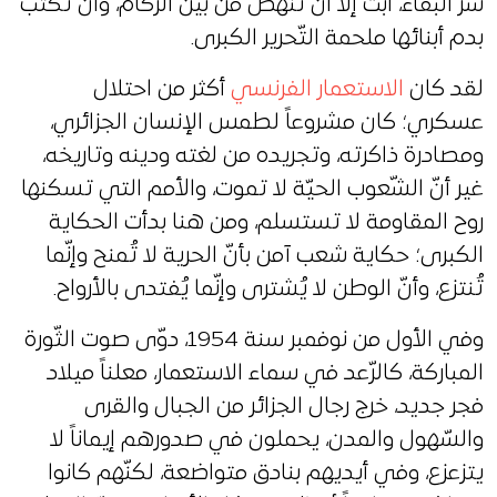
سرّ البقاء، أبت إلّا أن تنهض من بين الرّكام، وأن تكتب
بدم أبنائها ملحمة التّحرير الكبرى.
لقد كان
الاستعمار الفرنسي
أكثر من احتلال
عسكري؛ كان مشروعاً لطمس الإنسان الجزائري،
ومصادرة ذاكرته، وتجريده من لغته ودينه وتاريخه،
غير أنّ الشّعوب الحيّة لا تموت، والأمم التي تسكنها
روح المقاومة لا تستسلم، ومن هنا بدأت الحكاية
الكبرى؛ حكاية شعب آمن بأنّ الحرية لا تُمنح وإنّما
تُنتزع، وأنّ الوطن لا يُشترى وإنّما يُفتدى بالأرواح.
وفي الأول من نوفمبر سنة 1954، دوّى صوت الثّورة
المباركة، كالرّعد في سماء الاستعمار، معلناً ميلاد
فجر جديد، خرج رجال الجزائر من الجبال والقرى
والسّهول والمدن، يحملون في صدورهم إيماناً لا
يتزعزع، وفي أيديهم بنادق متواضعة، لكنّهم كانوا