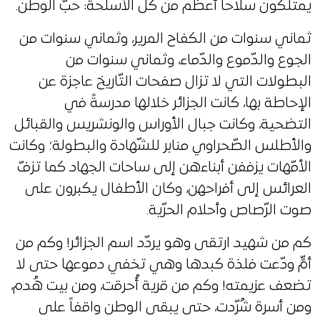
يمتلكون سلاحاً أعظم من كل الأسلحة: حبّ الوطن.
ثماني سنوات من الكفاح المرير، وثماني سنوات من
الجوع والدّموع والدّماء، وثماني سنوات من
البطولات التي لا تزال صفحات التّاريخ عاجزة عن
الإحاطة بها، كانت الجزائر خلالها مدرسةً في
التضحية، وكانت جبال الأوراس والونشريس والقبائل
والأطلس الصّحراوي منابر للشّهادة والبطولة؛ وكانت
الأمّهات يزففن أبناءهن إلى ساحات الجهاد كما تزفّ
العرائس إلى أفراحهن، وكان الأطفال يكبرون على
صوت الرّصاص وأحلام الحرّية.
كم من شهيد ارتقى وهو يردّد اسم الجزائر! وكم من
أمٍّ ودّعت فلذة كبدها وهي تخفي دموعها حتى لا
تضعف عزيمته! وكم من قرية أُحرقت، ومن بيت هُدم،
ومن أسرة شُرّدت، حتى يبقى الوطن واقفاً على