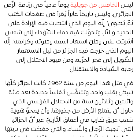
ليس
الخامس من جويلية
يوماً عادياً في رزنامة الزّمن
الجزائري، وليس تاريخاً عابراً يُقرأ في صفحات الكتب
ثمّ يُطوى؛ إنّه اليوم الذي انتصرت فيه الإرادة على
الحديد والنّار، وتحوّلت فيه دماء الشّهداء إلى شمس
أشرقت على وطن استعاد اسمه وصوته وكرامته؛ إنّه
اليوم الذي خرجت فيه الجزائر من ليل الاستعمار
الطّويل إلى فجر الحرّية، ومن قيود الاحتلال إلى
رحابة السّيادة والاستقلال.
في مثل هذا اليوم من سنة 1962، كانت الجزائر كلّها
تنبض بقلب واحد، وتتنفّس أنفاساً جديدة بعد مائة
واثنتين وثلاثين سنة من الاحتلال الفرنسي الذي
حاول أن يقتلع الأرض من جذورها، وأن يمحوّ هوية
شعب عريق ضارب في أعماق التّاريخ، غير أنّ الجزائر،
التي أنجبت الرّجال والنّساء، والتي حفظت في تربتها