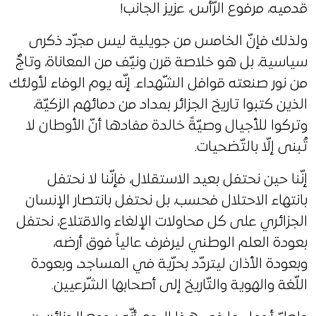
قدميه، مرفوع الرّأس، عزيز الجانب!
ولذلك فإنّ الخامس من جويلية ليس مجرّد ذكرى
سياسية، بل هو خلاصة قرن ونيّف من المعاناة، وتاجٌ
من نور صنعته قوافل الشّهداء. إنّه يوم الوفاء لأولئك
الذين كتبوا تاريخ الجزائر بمداد من دمائهم الزكيّة،
وتركوا للأجيال وصيّةً خالدة مفادها أنّ الأوطان لا
تُبنى إلّا بالتّضحيات.
إنّنا حين نحتفل بعيد الاستقلال، فإنّنا لا نحتفل
بانتهاء الاحتلال فحسب، بل نحتفل بانتصار الإنسان
الجزائري على كل محاولات الإلغاء والاقتلاع، نحتفل
بعودة العلم الوطني ليرفرف عالياً فوق أرضه،
وبعودة الأذان ليتردّد بحرّية في المساجد، وبعودة
اللّغة والهوية والتّاريخ إلى أصحابها الشّرعيين.