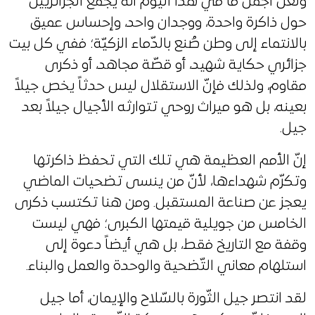
ولعلّ أجمل ما في هذا اليوم أنّه يجمع الجزائريين
حول ذاكرة واحدة، ووجدان واحد، وإحساس عميق
بالانتماء إلى وطن صُنع بالدّماء الزكيّة؛ ففي كل بيت
جزائري حكاية شهيد، أو قصّة مجاهد، أو ذكرى
مقاوم، ولذلك فإنّ الاستقلال ليس حدثاً يخص جيلاً
بعينه، بل هو ميراث روحي تتوارثه الأجيال جيلاً بعد
جيل.
إنّ الأمم العظيمة هي تلك التي تحفظ ذاكرتها
وتكرّم شهداءها، لأنّ من ينسى تضحيات الماضي
يعجز عن صناعة المستقبل. ومن هنا تكتسب ذكرى
الخامس من جويلية قيمتها الكبرى؛ فهي ليست
وقفة مع التاريخ فقط، بل هي أيضاً دعوة إلى
استلهام معاني التّضحية والوحدة والعمل والبناء.
لقد انتصر جيل الثّورة بالسّلاح والإيمان، أما جيل