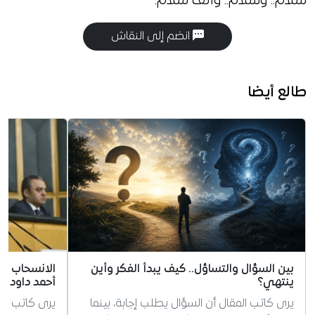
سلام.. وسلام.. وألف سلام.
انضم إلى النقاش
طالع أيضا
بين السؤال والتساؤل.. كيف يبدأ الفكر وأين
الانسحاب بوص
ينتهي؟
أحمد داود أو
يرى كاتب المقال أن السؤال يطلب إجابة، بينما
يرى كاتب الم