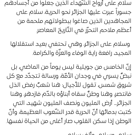
سلام على أرواح الشّهداء الذين جعلوا من أجسادهم
جسوراً عبرت عليها الجزائر نحو الحرية، سلام على
المجاهدين الذين صاغوا ببطولاتهم ملحمة من
أعظم ملاحم التحرّر في التّاريخ المعاصر.
وسلام على الجزائر، وهي تحتفي بعيد استقلالها
المجيد، رافعة راية الوفاء والعزّة والكرامة.
إنّ الخامس من جويلية ليس يوماً من الماضي، بل
نبضٌ يسري في وجدان الأمّة، ورسالة تتجدّد مع كل
شروق شمس، تقول للأجيال: هنا شعبٌ رفض الذل
فانتصر، وهنا وطنٌ سقاه أبناؤه بالدّم فازدهر، وهنا
الجزائر… أرض المليون ونصف المليون شهيد، التي
كتبت بدمائها أنّ الحرية قدر الشّعوب العظيمة، وأنّ
الوطن إذا سكن القلوب صار أغلى من الحياة نفسها.