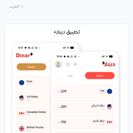
المزيد
تطبيق دينار+