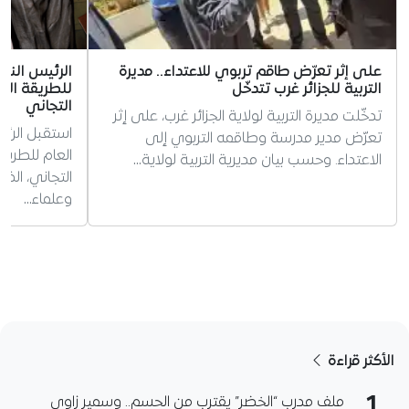
على إثر تعرّض طاقم تربوي للاعتداء.. مديرة
الرئيس الني
التربية للجزائر غرب تتدخّل
للطريقة الت
التجاني
تدخّلت مديرة التربية لولاية الجزائر غرب، على إثر
استقبل الرئي
تعرّض مدير مدرسة وطاقمه التربوي إلى
العام للطريق
الاعتداء. وحسب بيان مديرية التربية لولاية…
التجاني، ال
وعلماء…
الأكثر قراءة
ملف مدرب “الخضر” يقترب من الحسم.. وسمير زاوي