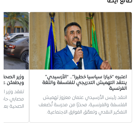
طالع أيضا
اعتبره “خيارا سياسيا خطيرا”.. “الأرسيدي”
وزير الصحة
ينتقد التهميش التدريجي للفلسفة واللغة
ويطمئن عائل
الفرنسية
تفقد وزير ا
انتقد رئيس الأرسيدي عثمان معزوز تهميش
مصابي حادث
الفلسفة والفرنسية، محذرًا من مدرسة تُضعف
الصحية بعد وفاة 6 أشخاص 
التفكير النقدي وتعمّق الفوارق الاجتماعية.