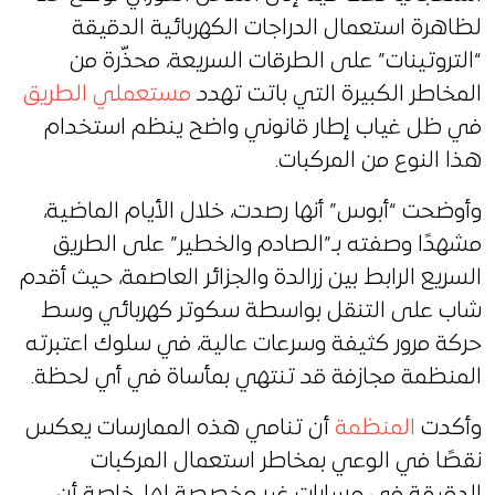
لظاهرة استعمال الدراجات الكهربائية الدقيقة
“التروتينات” على الطرقات السريعة، محذّرة من
المخاطر الكبيرة التي باتت تهدد
مستعملي الطريق
في ظل غياب إطار قانوني واضح ينظم استخدام
هذا النوع من المركبات.
وأوضحت “أبوس” أنها رصدت، خلال الأيام الماضية،
مشهدًا وصفته بـ”الصادم والخطير” على الطريق
السريع الرابط بين زرالدة والجزائر العاصمة، حيث أقدم
شاب على التنقل بواسطة سكوتر كهربائي وسط
حركة مرور كثيفة وسرعات عالية، في سلوك اعتبرته
المنظمة مجازفة قد تنتهي بمأساة في أي لحظة.
وأكدت
المنظمة
أن تنامي هذه الممارسات يعكس
نقصًا في الوعي بمخاطر استعمال المركبات
الدقيقة في مسارات غير مخصصة لها، خاصة أن