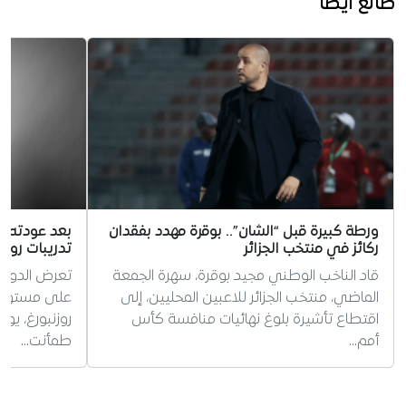
طالع أيضا
ورطة كبيرة قبل “الشان”.. بوقرة مهدد بفقدان
بعد عودته ال
ركائز في منتخب الجزائر
تدريبات روزن
قاد الناخب الوطني مجيد بوقرة، سهرة الجمعة
تعرض الدولي 
الماضي، منتخب الجزائر للاعبين المحليين، إلى
على مستوى ال
اقتطاع تأشيرة بلوغ نهائيات منافسة كأس
روزنبورغ، يوم
أمم…
طمأنت…