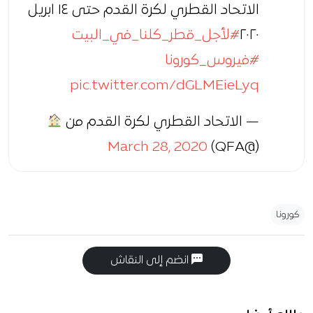
الاتحاد القطري لكرة القدم حتى ١٤ ابريل
٢٠٢٠
#لأجل_قطر_كلنا_في_البيت
#فيروس_كورونا
pic.twitter.com/dGLMEieLyq
— الاتحاد القطري لكرة القدم من
March 28, 2020
(@QFA)
كورونا
انضم إلى النقاش