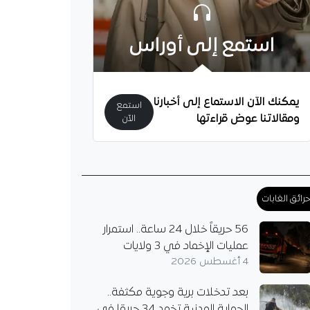
استمع إلى أوراس
يمكنك الآن الاستماع إلى أخبارنا
استمع
ومقالاتنا عوض قراءتها
الآن
رائق الغابات
56 حريقاً خلال 24 ساعة.. استمرار
عمليات الإخماد في 3 ولايات
4 أغسطس 2026
بعد تدخلات برية وجوية مكثفة..
الحماية المدنية تخمد 34 حريقا في