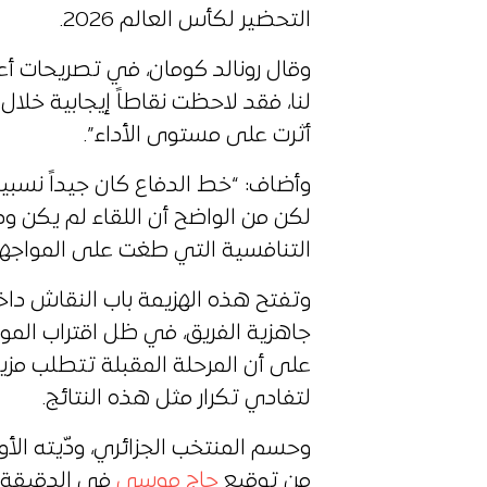
التحضير لكأس العالم 2026.
وقال رونالد كومان، في تصريحات أعقب
لنا، فقد لاحظت نقاطاً إيجابية خلال
أثرت على مستوى الأداء”.
وأضاف: “خط الدفاع كان جيداً نسبيا
لكن من الواضح أن اللقاء لم يكن ودي
التنافسية التي طغت على المواجهة
وتفتح هذه الهزيمة باب النقاش دا
جاهزية الفريق، في ظل اقتراب المو
على أن المرحلة المقبلة تتطلب مزيد
لتفادي تكرار مثل هذه النتائج.
وحسم المنتخب الجزائري، ودّيته الأ
من توقيع
حاج موسى
في الدقيقة الـ6