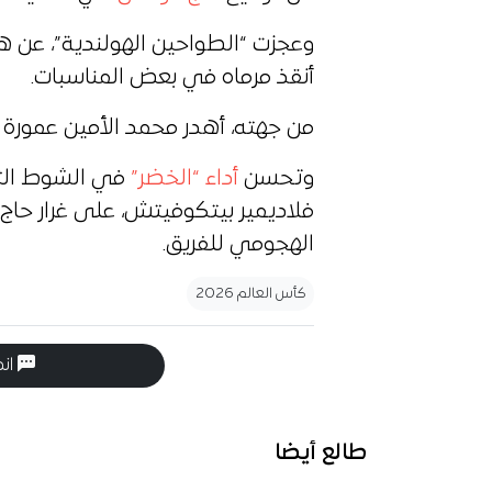
وعجزت “الطواحين الهولندية”، عن هز
أنقذ مرماه في بعض المناسبات.
من جهته، أهدر محمد الأمين عمورة أخ
وتحسن
أداء “الخضر”
في الشوط الثان
فلاديمير بيتكوفيتش، على غرار حاج 
الهجومي للفريق.
كأس العالم 2026
انض
طالع أيضا