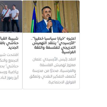
اعتبره “خيارا سياسيا خطيرا”..
شبيبة القبا
“الأرسيدي” ينتقد التهميش
حناشي بافتت
التدريجي للفلسفة واللغة
الجديد
الفرنسية
افتتحت شبيب
انتقد رئيس الأرسيدي عثمان
التجمع والت
معزوز تهميش الفلسفة
حناشي" بح
والفرنسية، محذرًا من مدرسة
رياضية ورسمي
تُضعف التفكير النقدي وتعمّق
أبرز رموز ال
الفوارق الاجتماعية.