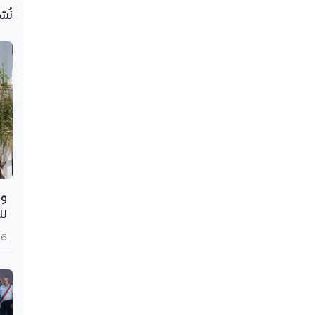
نُش
وز
لل
6 أغسطس 2026