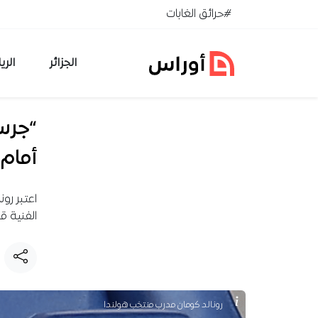
خطي إلى المحتوى
#حرائق الغابات
الجزائر
الري
“جرس 
أمام 
اعتبر رون
الفنية قب
رونالد كومان مدرب منتخب هولندا