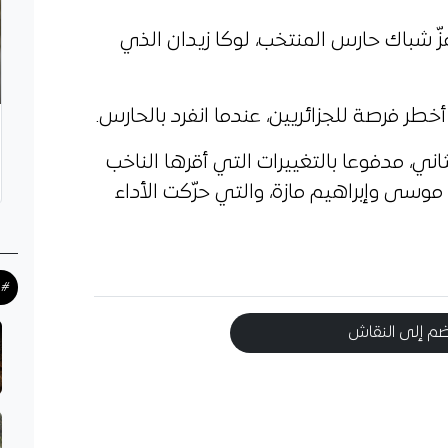
ّ شباك حارس المنتخب، لوكا زيدان الذي
طر فرصة للجزائريين، عندما انفرد بالحارس.
ي، مدفوعا بالتغييرات التي أقرها الناخب
موسى وإبراهيم مازة، والتي حرّكت الأداء
#ح
م إلى النقاش