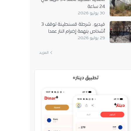
24 ساعة
30 يوليو 2026
فيديو.. شرطة قسنطينة توقف 3
أشخاص بتهمة إضرام النار عمدا
29 يوليو 2026
الداخلية تكشف موعد
لحج وتدعو المسجلين
المزيد
ارة الداخلية إجراء قرعة
الحج لموسم 1448هـ/2027م
تطبيق دينار+
يوم 15 أوت الجاري لتحديد
 النهائية للمستفيدين من
مناسك.