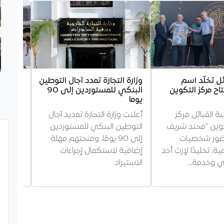
ئل تخلّد اسم
وزارة التجارة تمدد آجال التوطين
وزارة 
اح مركز التكوين
البنكي للمستوردين إلى 90
قرعة ا
يوما
للحضور
ة القبائل مركز
أعلنت وزارة التجارة تمديد آجال
أعلنت وز
كوين "محند شريف
التوطين البنكي للمستوردين
ضور شخصيات
إلى 90 يومًا، ومنحتهم مهلة
ة، تخليدًا لإرث أحد
إضافية لاستكمال إجراءات
القوائم
نادي وخدمة…
الاستيراد.
أداء ال