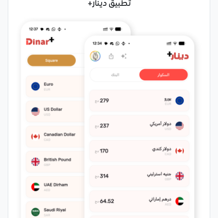
تطبيق دينار+