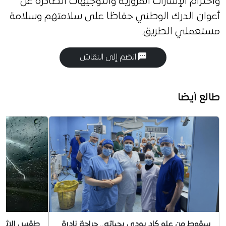
واحترام الإشارات المرورية والتوجيهات الصادرة عن
أعوان الدرك الوطني حفاظا على سلامتهم وسلامة
مستعملي الطريق.
انضم إلى النقاش
طالع أيضا
سقوط من علو كاد يودي بحياته.. جراحة نادرة
طقس الإثنين