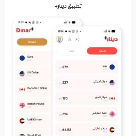
تطبيق دينار+