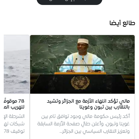
طالع أيضا
مالي تؤكد انتهاء الأزمة مع الجزائر وتشيد
78 موقوفًا
بالتقارب بين تبون وغويتا
لتهريب المها
أكد رئيس حكومة مالي وجود توافق تام بين
الشرطة الإس
غويتا وتبون، وأعلن طيّ صفحة الأزمة السابقة
شبكات تهريب 
وتعزيز التقارب السياسي بين الجزائر…
توقيف 78 شخصا.