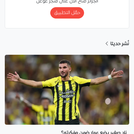
الجزائر متاح الآن على متجر غوغل
حمّل التطبيق
نُشر حديثا
نادٍ صغير يضع عوار ضمن مفكرته؟