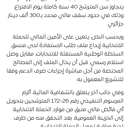
يتجاوز سن المترشح 40 سنة كاملة يوم الاقتراع،
وذلك في حدود سقف مالي محدد بـ300 ألف دينار
جزائري.
وبحسب النص، يتعين على الأمين المالي للحملة
الانتخابية إيداع ملف طلب الاستفادة لدى منسق
السلطة الوطنية المستقلة للانتخابات، مقابل وصل
استلام رسمي، قبل أن يحال الملف إلى المصالح
المختصة من أجل مباشرة إجراءات صرف الدعم وفقا
للتشريع المعمول به.
وفي جانب آخر يتعلق بالشفافية المالية، ألزم
المرسوم التنفيذي رقم 26-172 المترشحين بتحويل
أي فائض مالي متبق من موارد الحملة الانتخابية
إلى الخزينة العمومية، بعد التحقق منه من طرف
لجنة مراقبة تمويل الحملة الانتخابية.