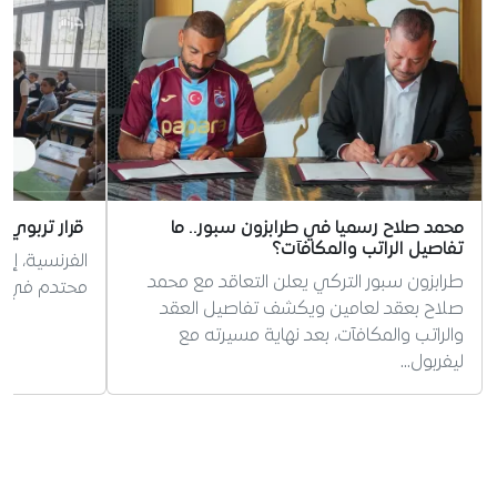
محمد صلاح رسميا في طرابزون سبور.. ما
قرار تربوي 
تفاصيل الراتب والمكافآت؟
الفرنسية، إر
طرابزون سبور التركي يعلن التعاقد مع محمد
محتدم في الج
صلاح بعقد لعامين ويكشف تفاصيل العقد
والراتب والمكافآت، بعد نهاية مسيرته مع
ليفربول…