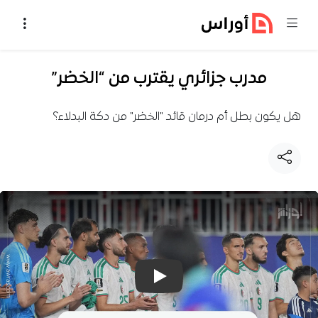
خطي إلى المحتوى
مدرب جزائري يقترب من “الخضر”
هل يكون بطل أم درمان قائد "الخضر" من دكة البدلاء؟
تشغيل فيديو: مدرب جزائري يقترب م