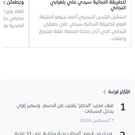
للطريقة التجانية سيدي علي بلعرابي
ويطمئن عائل
التجاني
تفقد وزير ا
استقبل الرئيس النيجيري أحمد تينوبو الخليفة
مصابي حادث
العام للطريقة التجانية سيدي علي بلعرابي
الصحية بعد وفاة 6 أشخاص 
التجاني، الذي أدى صلاة الجمعة رفقة مشايخ
وعلماء…
الأكثر قراءة
1
ملف مدرب “الخضر” يقترب من الحسم.. وسمير زاوي
يدخل الحسابات
7 أغسطس 2026
ابتداء من اليوم.. أمطار رعدية مرتقبة على 33 ولاية