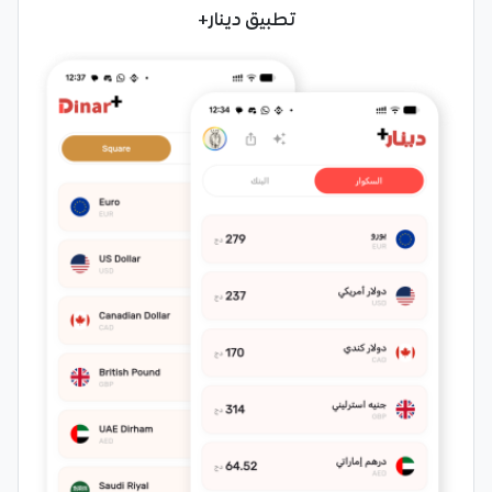
تطبيق دينار+