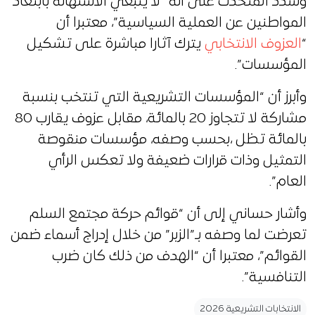
وشدد المتحدث على أنه “لا ينبغي الاستهانة بابتعاد
المواطنين عن العملية السياسية”، معتبرا أن
“
العزوف الانتخابي
يترك آثارا مباشرة على تشكيل
المؤسسات”.
وأبرز أن “المؤسسات التشريعية التي تنتخب بنسبة
مشاركة لا تتجاوز 20 بالمائة، مقابل عزوف يقارب 80
بالمائة تظل ،بحسب وصفه، مؤسسات منقوصة
التمثيل وذات قرارات ضعيفة ولا تعكس الرأي
العام”.
وأشار حساني إلى أن “قوائم حركة مجتمع السلم
تعرضت لما وصفه بـ”الزبر” من خلال إدراج أسماء ضمن
القوائم”، معتبرا أن “الهدف من ذلك كان ضرب
التنافسية”.
الانتخابات التشريعية 2026