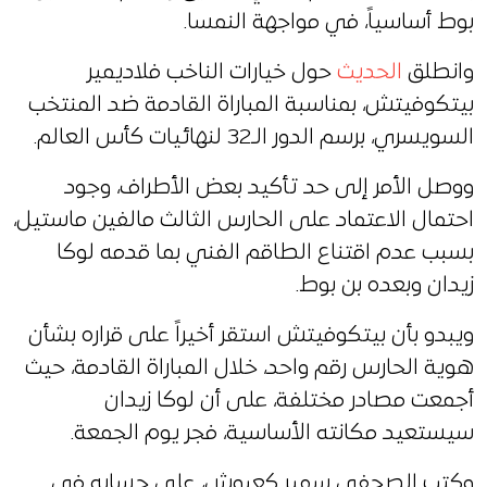
بوط أساسياً، في مواجهة النمسا.
وانطلق
الحديث
حول خيارات الناخب فلاديمير
بيتكوفيتش، بمناسبة المباراة القادمة ضد المنتخب
السويسري، برسم الدور الـ32 لنهائيات كأس العالم.
ووصل الأمر إلى حد تأكيد بعض الأطراف، وجود
احتمال الاعتماد على الحارس الثالث مالفين ماستيل،
بسبب عدم اقتناع الطاقم الفني بما قدمه لوكا
زيدان وبعده بن بوط.
ويبدو بأن بيتكوفيتش استقر أخيراً على قراره بشأن
هوية الحارس رقم واحد، خلال المباراة القادمة، حيث
أجمعت مصادر مختلفة، على أن لوكا زيدان
سيستعيد مكانته الأساسية، فجر يوم الجمعة.
وكتب الصحفي سمير كعبوش، على حسابه في