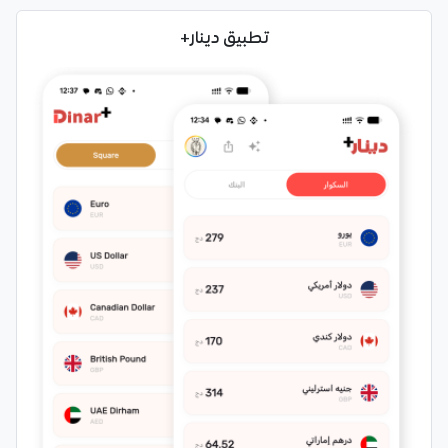
تطبيق دينار+