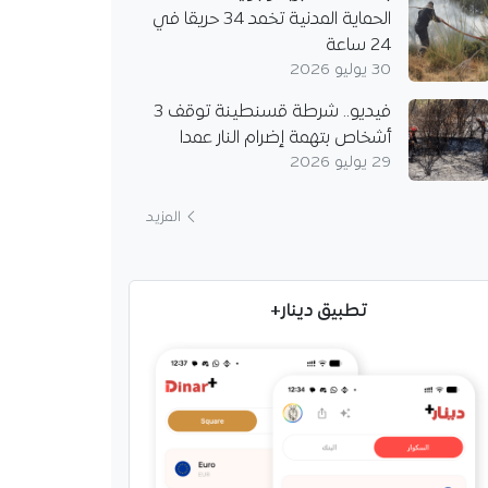
الحماية المدنية تخمد 34 حريقا في
24 ساعة
30 يوليو 2026
فيديو.. شرطة قسنطينة توقف 3
أشخاص بتهمة إضرام النار عمدا
يُثير الشكوك حول
.. هل يُريد مغادرة
29 يوليو 2026
؟
دولي الجزائري أمين
المزيد
 على أسئلة تتعلق
ه مع مرسيليا، لكن لم
اءه مع الفريق، بل تحدث
تطبيق دينار+