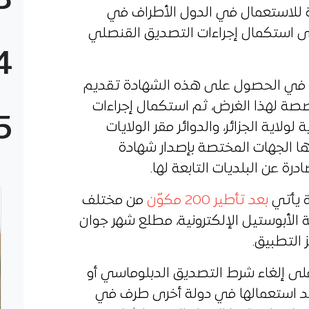
3
هة للاستعمال في الدول الأطراف في
لى استكمال إجراءات التصديق القنصلي
4
بين في الحصول على هذه الشهادة تقديم
صصة لهذا الغرض، ثم استكمال إجراءات
5
ولاية الجزائر، والدوائر مقر الولايات
رها الجهات المختصة بإصدار شهادة
درة عن البلديات التابعة لها.
ة يأتي
بعد تأطير 200 مكوّن
من مختلف
 الأبوستيل الإلكترونية، مطلع شهر جوان
 التطبيق.
ص اتفاقية لاهاي لسنة 1961 على إلغاء شرط التصديق الدبلوماسي أو
ند استعمالها في دولة أخرى طرف في