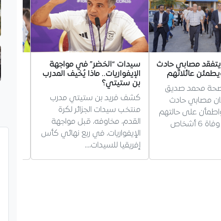
 يتفقد مصابي حادث
سيدات “الخضر” في مواجهة
غويري 
طمئن عائلاتهم
الإيفواريات.. ماذا يُخيف المدرب
مستقبله
بن ستيتي؟
مرسيليا
لصحة محمد صديق
كشف فريد بن ستيتي مدرب
أجاب ال
ن مصابي حادث
منتخب سيدات الجزائر لكرة
غويري،
طمأن على حالتهم
القدم، مخاوفه، قبل مواجهة
بمستقبل
الصحية بعد وفاة 6 أشخاص
الإيفواريات، في ربع نهائي كأس
يؤكد بق
إفريقيا للسيدات،…
حول…