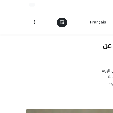
Français
 عن
 اليوم
انة
ي…