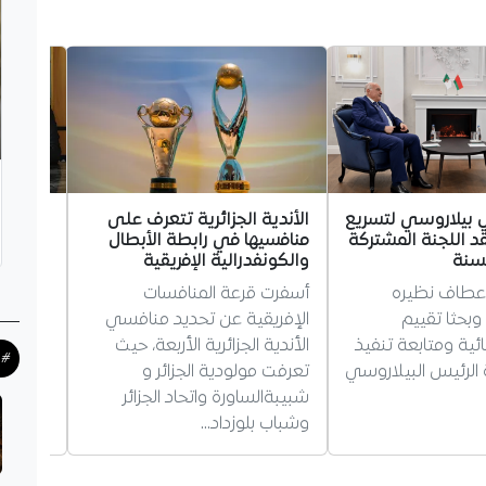
ي بيلاروسي لتسريع
الأندية الجزائرية تتعرف على
محمد ص
د اللجنة المشتركة
منافسيها في رابطة الأبطال
سبور.. 
لسنة
والكونفدرالية الإفريقية
والمكا
 عطاف نظيره
أسفرت قرعة المنافسات
طرابزون
وبحثا تقييم
الإفريقية عن تحديد منافسي
التعاقد
ائية ومتابعة تنفيذ
الأندية الجزائرية الأربعة، حيث
لعامين
#ح
 الرئيس البيلاروسي
تعرفت مولودية الجزائر و
والراتب
شبيبةالساورة واتحاد الجزائر
مسيرته 
وشباب بلوزداد…