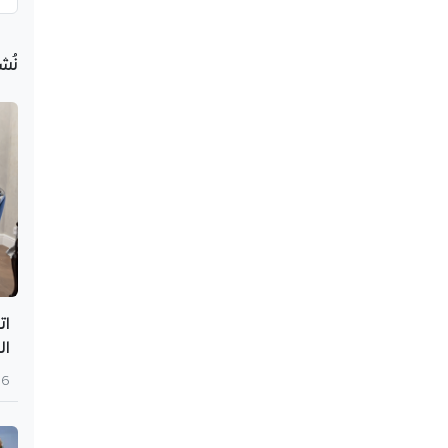
نُش
ات
ال
6 أغسطس 2026