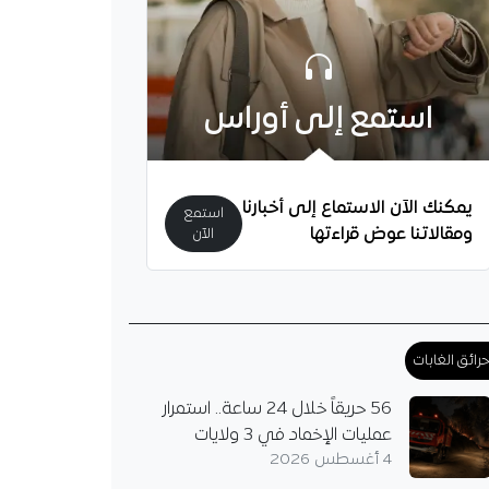
استمع إلى أوراس
يمكنك الآن الاستماع إلى أخبارنا
استمع
لاح رسميا في طرابزون
ومقالاتنا عوض قراءتها
الآن
ما تفاصيل الراتب
فآت؟
 سبور التركي يعلن
 مع محمد صلاح بعقد
 ويكشف تفاصيل العقد
رائق الغابات
 والمكافآت، بعد نهاية
مع ليفربول…
56 حريقاً خلال 24 ساعة.. استمرار
عمليات الإخماد في 3 ولايات
4 أغسطس 2026