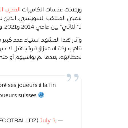
ورصدت عدسات الكاميرات
المدرب ا
لاعبي المنتخب السويسري، الذين سب
لـ”الناتي” بين عامي 2014 و2021، وذلك مباشرة بعد صافرة النهاية.
وأثار هذا المشهد استياء عدد كبير 
قام بحركة استفزازية وتجاهل لاعب
لحظاتهم، بعدما لم بواسيهم أو حتى
é ses joueurs à la fin
joueurs suisses
FOOTBALLDZ)
July 3,
— Algérie Football Média