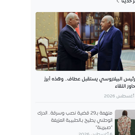
ر حديثا
رئيس البيلاروسي يستقبل عطاف.. وهذه أبرز
اور اللقاء
متهمة بـ29 قضية نصب وسرقة.. الدرك
الوطني يطيح بـالطبيبة المزيفة
“صبرينة”
6 أغسطس 2026