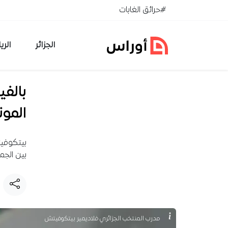
خطي إلى المحتوى
#حرائق الغابات
الجزائر
الري
بالفي
المو
بيتكوفيت
بين الجما
مدرب المنتخب الجزائري فلاديمير بيتكوفيتش