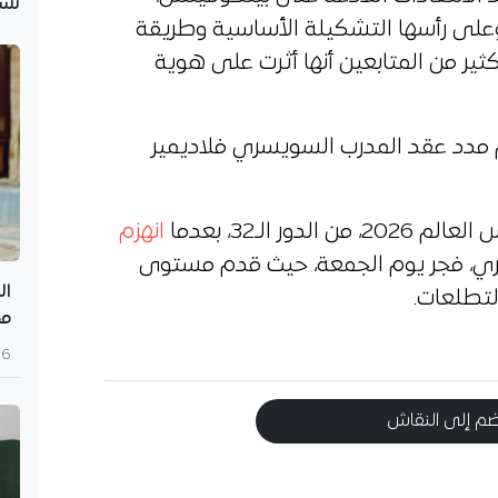
نُش
وعلى رأسها التشكيلة الأساسية وطريقة
ثير من المتابعين أنها أثرت على هوية
دم مدد عقد المدرب السويسري فلاديمير
ر الـ32، بعدما
انهزم
ري، فجر يوم الجمعة، حيث قدم مستوى
ال
لتطلعات.
مح
6 أغسطس 2026
م إلى النقاش