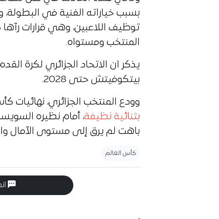
بسبب خياراته الفنية في البطولة، 
توظيف اللاعبين، وهي قرارات رآها ك
المنتخب ومستواه.
يذكر ان الاتحاد الجزائري لكرة الق
بيتكوفيتش حتى 2028.
وودع المنتخب الجزائري، نهائيات كأس العالم 2026، من الدو
بثنائية نظيفة
، أمام نظيره السويس
باهت لم يرق إلى مستوى الآمال وا
كأس العالم
انض