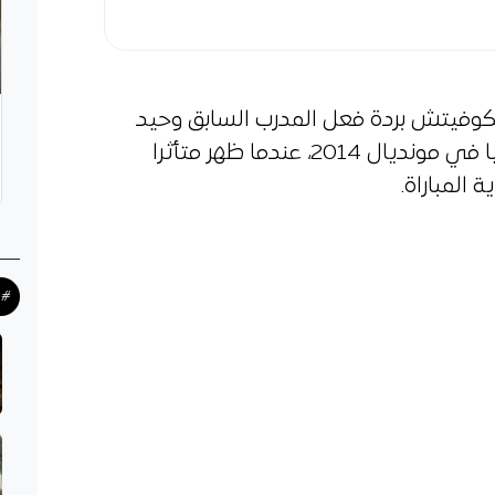
كوفيتش بردة فعل المدرب السابق وحيد
حاليلوزيتش بعد الإقصاء أمام ألمانيا في مونديال 2014، عندما ظهر متأثرا
المباراة.
#ح