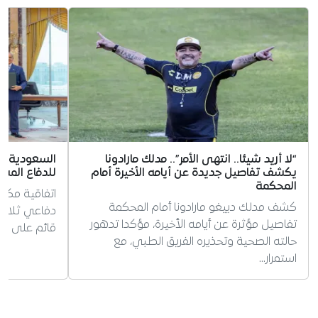
“لا أريد شيئا.. انتهى الأمر”.. مدلك مارادونا
السعودية وت
يكشف تفاصيل جديدة عن أيامه الأخيرة أمام
للدفاع المش
المحكمة
اتفاقية مكة
كشف مدلك دييغو مارادونا أمام المحكمة
دفاعي ثلاثي
تفاصيل مؤثرة عن أيامه الأخيرة، مؤكدا تدهور
قائم على مب
حالته الصحية وتحذيره الفريق الطبي، مع
استمرار…