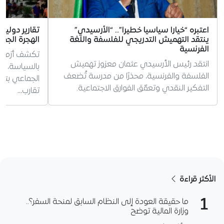
اعتبره “خيارا سياسيا خطيرا”.. “الأرسيدي”
تقارير دولية 
ينتقد التهميش التدريجي للفلسفة واللغة
الهجرة الجم
الفرنسية
تكشف أزمة س
انتقد رئيس الأرسيدي عثمان معزوز تهميش
بالسياسة، وس
الفلسفة والفرنسية، محذرًا من مدرسة تُضعف
الجماعي بتوت
التفكير النقدي وتعمّق الفوارق الاجتماعية.
تقارب…
الأكثر قراءة
1
ما حقيقة العودة إلى النظام السابق لمنحة السفر؟..
وزارة المالية توضح