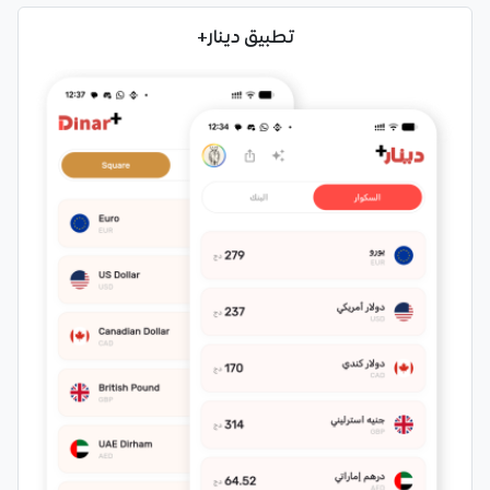
تطبيق دينار+