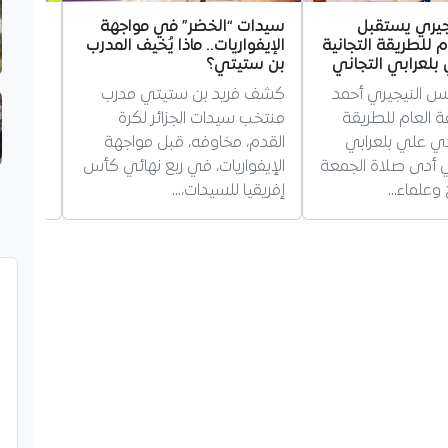
جيري يستقبل
سيدات “الخضر” في مواجهة
غويري 
م للطريقة التجانية
الإيفواريات.. ماذا يُخيف المدرب
مستقبله
لعرابي التجاني
بن ستيتي؟
مرسيليا
يس النيجيري أحمد
كشف فريد بن ستيتي مدرب
أجاب ال
فة العام للطريقة
منتخب سيدات الجزائر لكرة
غويري،
دي علي بلعرابي
القدم، مخاوفه، قبل مواجهة
بمستقبل
ذي أدى صلاة الجمعة
الإيفواريات، في ربع نهائي كأس
يؤكد بق
وعلماء…
إفريقيا للسيدات،…
حول…