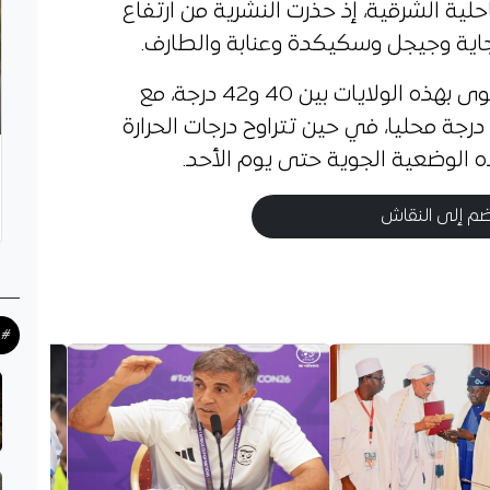
حلية الشرقية، إذ حذرت النشرية من ارتفاع
جاية وجيجل وسكيكدة وعنابة والطارف.
ومن المتوقع أن تتراوح الحرارة القصوى بهذه الولايات بين 40 و42 درجة، مع
إمكانية وصولها إلى ما بين 43 و45 درجة محليا، في حين تتراوح درجات الحرارة
م إلى النقاش
#ح