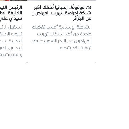
78 موقوفًا.. إسبانيا تُفكك أكبر
الرئيس الني
شبكة إجرامية لتهريب المهاجرين
الخليفة العا
من الجزائر
سيدي علي ب
الشرطة الإسبانية أعلنت تفكيك
استقبل الرئ
واحدة من أكبر شبكات تهريب
تينوبو الخلي
المهاجرين عبر البحر المتوسط بعد
التجانية سي
توقيف 78 شخصا.
التجاني، ال
رفقة مشايخ 