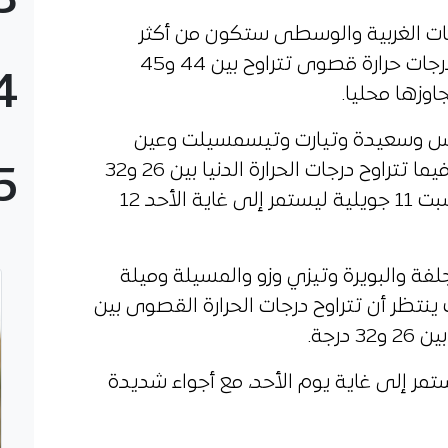
3
يات الغربية والوسطى ستكون من أكثر
المناطق تأثرا، حيث يرتقب تسجيل درجات حرارة قصوى تتراوح بين 44 و45
4
س وسعيدة وتيارت وتيسمسيلت وعين
الدفلى والشلف وغليزان ومعسكر، فيما تتراوح درجات الحرارة الدنيا بين 26 و32
5
درجة، ويبدأ سريان النشرية صباح السبت 11 جويلية ليستمر إلى غاية الأحد 12
لفة والبويرة وتيزي وزو والمسيلة وميلة
نتظر أن تتراوح درجات الحرارة القصوى بين
مر إلى غاية يوم الأحد، مع أجواء شديدة