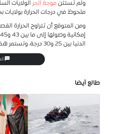
ولم تستثن
موجة الحر
الولايات السا
ملحوظ في درجات الحرارة بولايات ب
الدنيا بين 25 و30 درجة، وتستمر هذه الوضعية الجوية حتى يوم الأحد.
انض
طالع أيضا