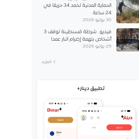
الحماية المدنية تخمد 34 حريقا في
يُثير الشكوك حول
24 ساعة
.. هل يُريد مغادرة
؟
30 يوليو 2026
دولي الجزائري أمين
فيديو.. شرطة قسنطينة توقف 3
 على أسئلة تتعلق
أشخاص بتهمة إضرام النار عمدا
ه مع مرسيليا، لكن لم
29 يوليو 2026
اءه مع الفريق، بل تحدث
المزيد
تطبيق دينار+