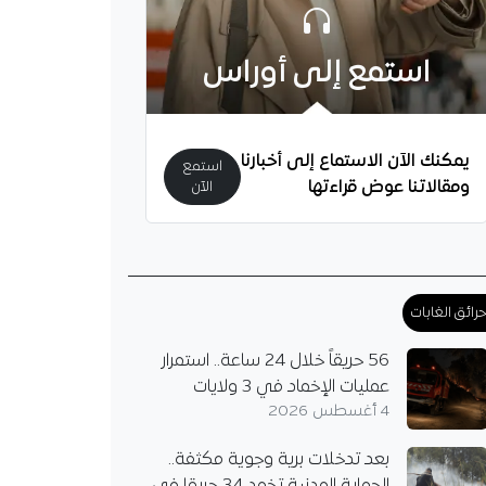
استمع إلى أوراس
لقبائل تخلّد اسم
افتتاح مركز التكوين
يمكنك الآن الاستماع إلى أخبارنا
استمع
ومقالاتنا عوض قراءتها
الآن
شبيبة القبائل مركز
والتكوين "محند شريف
 بحضور شخصيات
ورسمية، تخليدًا لإرث أحد
وز النادي وخدمة…
رائق الغابات
56 حريقاً خلال 24 ساعة.. استمرار
عمليات الإخماد في 3 ولايات
4 أغسطس 2026
بعد تدخلات برية وجوية مكثفة..