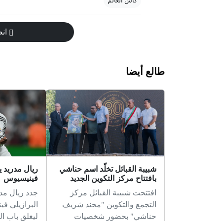
كأس العالم
انض
طالع أيضا
شبيبة القبائل تخلّد اسم حناشي
ريال مدريد
بافتتاح مركز التكوين الجديد
فينيسيوس
افتتحت شبيبة القبائل مركز
جدد ريال مد
التجمع والتكوين "محند شريف
البرازيلي ف
حناشي" بحضور شخصيات
ليغلق باب ا