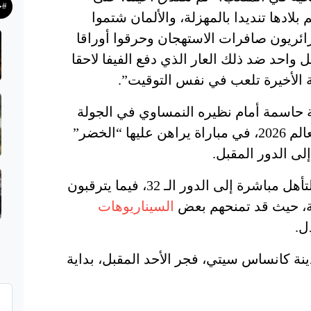
#ح
لادها تنديدا بالمهزلة، والألمان شتموا
ائريون صافرات الاستهجان وحرقوا أوراقا
واحد ضد ذلك العار الذي دفع الفيفا لاحقا
لة الأخيرة تلعب في نفس التوقيت”.
 حاسمة أمام نظيره النمساوي في الجولة
الثالثة من دور المجموعات لكأس العالم 2026، في مباراة يراهن عليها “الخضر”
ى الدور المقبل.
ويحتاج “الخضر” إلى الفوز لضمان التأهل مباشرة إلى الدور الـ 32، فيما يترقبون
عة، حيث قد تمنحهم بعض
السيناريوهات
ل.
ينة كانساس سيتي، فجر الأحد المقبل، بداية