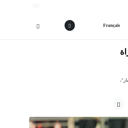
Français
اة
ار"،