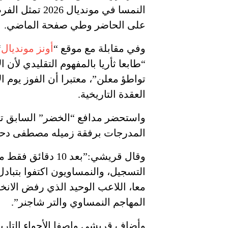
النمسا في موندي
على الحاضر وطي صفحة الماضي.
وفي مقابلة مع موقع “
أونز مونديال
“
“طابعا ثأريا بالمفهوم التقليدي لأن ا
تواطؤ معلن”، معتبرا أن الفوز يوم ا
العقدة التاريخية.
واستحضر مدافع “الخضر” السابق تف
المدرجات برفقة زميله مصطفى دح
وقال قريشي:”بعد 0
التسجيل، والنمساويون اكتفوا بتبادل
معا، اللاعب الوحيد الذي رفض الان
المهاجم النمساوي والتر شاجنر”.
وأضاف قريشي واصفا الأجواء التاري