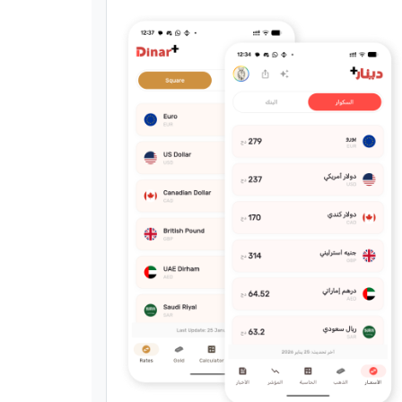
لداخلية تكشف موعد
حج وتدعو المسجلين
زارة الداخلية إجراء
لحج لموسم