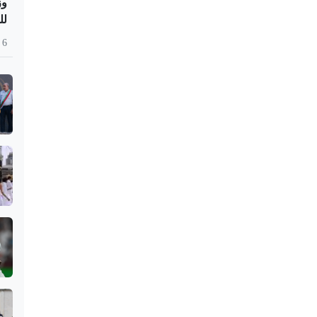
وز
للم
6 أغسطس 2026