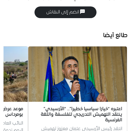
انضم إلى النقاش
طالع أيضا
اعتبره “خيارا سياسيا خطيرا”.. “الأرسيدي”
موعد عرض نت
ينتقد التهميش التدريجي للفلسفة واللغة
بومرداس
الفرنسية
النائب العا
انتقد رئيس الأرسيدي عثمان معزوز تهميش
اليوم ندوة 