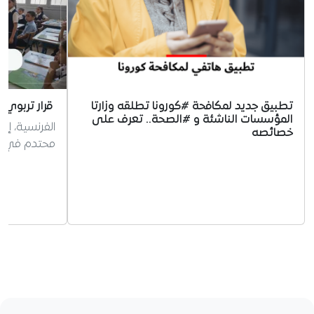
تطبيق جديد لمكافحة #كورونا تطلقه وزارتا
قرار تربوي 
المؤسسات الناشئة و #الصحة.. تعرف على
الفرنسية، إر
خصائصه
محتدم في الج