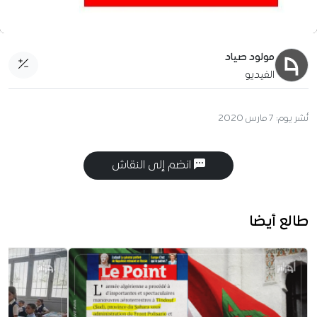
مولود صياد
الفيديو
نُشر يوم:
7 مارس 2020
انضم إلى النقاش
طالع أيضا