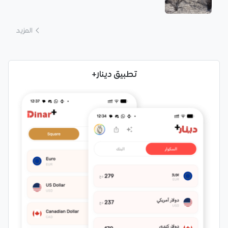
المزيد
تطبيق دينار+