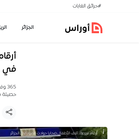
خطي إلى المحتوى
#حرائق الغابات
الجزائر
الري
أرقام
في ال
حصيلة صا
أرقام مروعة.. آلاف الأطفال ضحايا حوادث المرور في الجزائر