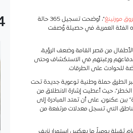
4
وق مورنينغ
”، أوضحت تسجيل 365 حالة
إصابة في هذه الفئة العمرية، في حصيلة وُصفت
لأطفال من قصر القامة وضعف الرؤية،
اندفاعهم ورغبتهم في الاستكشاف وحتى
ضة للحوادث على الطرقات.
عبر الطرق حملة وطنية توعوية جديدة تحت
 الخطر”، حيث أعطيت إشارة الانطلاق من
” ببن عكنون، على أن تمتد المبادرة إلى
مناطق التي تسجل معدلات مرتفعة من
م ثقيلة يومياً، ما يعكس استمرار نزيف