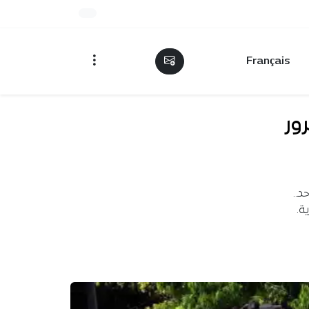
Français
ور
حد..
ة.