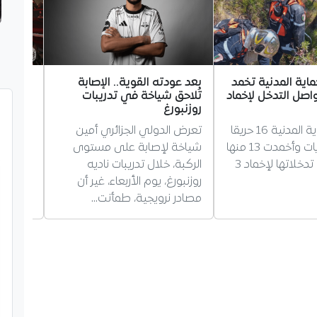
ماية المدنية تخمد
بعد عودته القوية.. الإصابة
رسمياً.
تواصل التدخل لإخماد
تُلاحق شياخة في تدريبات
ميلان
روزنبورغ
انتهت ر
سجّلت الحماية المدنية 16 حريقا
تعرض الدولي الجزائري أمين
الجزائر
عبر عدة ولايات وأخمدت 13 منها
شياخة لإصابة على مستوى
نادي مي
فيما واصلت تدخلاتها لإخماد 3
الركبة، خلال تدريبات ناديه
الذي ير
روزنبورغ، يوم الأربعاء، غير أن
أعلن عن
مصادر نرويجية، طمأنت…