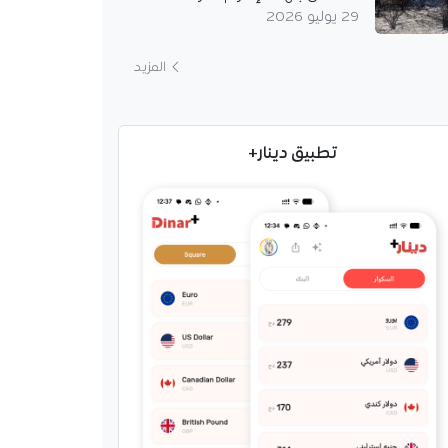
29 يوليو 2026
المزيد
. نهاية مسيرة بن ناصر مع
تطبيق دينار+
سمياً مسيرة الدولي
ي إسماعيل بن ناصر مع
لان، بعدما فسخ العقد
بطه بالروسونيري، مثلما
ه،…