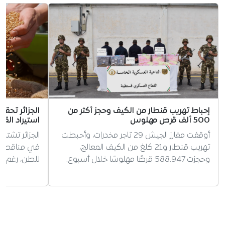
إحباط تهريب قنطار من الكيف وحجز أكثر من
الجزائر تحق
500 ألف قرص مهلوس
استيراد القم
أوقفت مفارز الجيش 29 تاجر مخدرات، وأحبطت
تهريب قنطار و21 كلغ من الكيف المعالج،
وحجزت 588.947 قرصًا مهلوسًا خلال أسبوع.
للطن، رغم ت