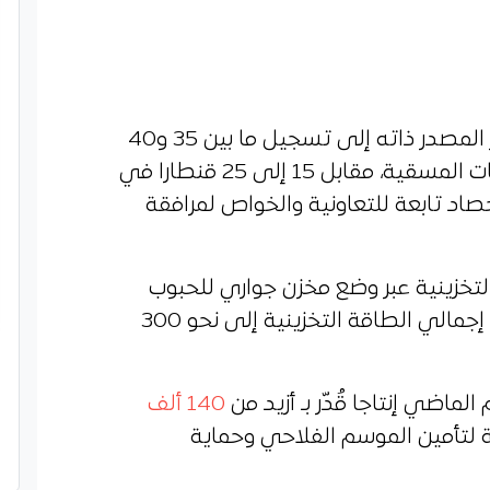
وبخصوص المردودية المنتظرة، أشار المصدر ذاته إلى تسجيل ما بين 35 و40
قنطارا في الهكتار بالنسبة للمساحات المسقية، مقابل 15 إلى 25 قنطارا في
ور، مع تسخير نحو 20 آلة حصاد تابعة للتعاونية والخواص لمرافقة
 التخزينية عبر وضع مخزن جواري للحبوب
ببريزينة بقدرة 50 ألف قنطار، ليرتفع إجمالي الطاقة التخزينية إلى نحو 300
لماضي إنتاجا قُدّر بـ أزيد من
140 ألف
ة لتأمين الموسم الفلاحي وحماية