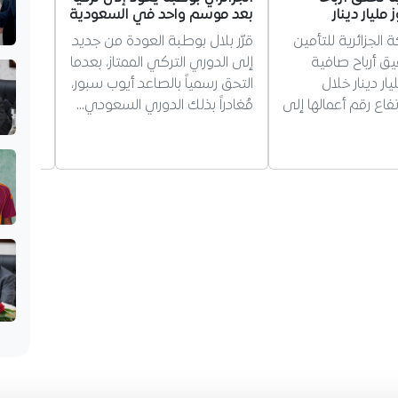
مليار دينار
بعد موسم واحد في السعودية
عن الك
السائق
 الجزائرية للتأمين
قرّر بلال بوطبة العودة من جديد
وزير ال
 تحقيق أرباح صافية
إلى الدوري التركي الممتاز، بعدما
تنفيذ أ
 1.12 مليار دينار خلال
التحق رسمياً بالصاعد أيوب سبور،
بالكشف
 ارتفاع رقم أعمالها إلى
مُغادراً بذلك الدوري السعودي…
والمخدر
التوعية