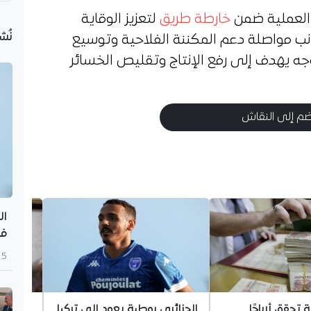
العملية ضمن
خارطة طريق
لتعزيز الوقاية
نُش
انب مواصلة دعم المكننة الفلاحية وتوسيع
جه يهدف إلى رفع الإنتاج وتقليص الخسائر
م إلى النقاش
ال
في
5 أغسطس 2026
 تحقق أرباحًا
الجزائري بوطبة يعود إلى تركيا
الداخلي